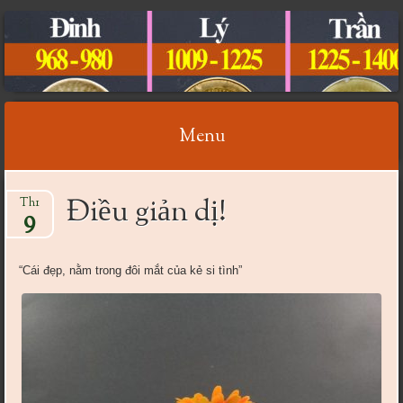
CỔ VẬT VIỆT NAM
Menu
Skip
Điều giản dị!
Th1
to
9
content
“Cái đẹp, nằm trong đôi mắt của kẻ si tình”