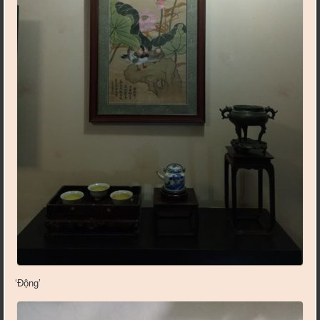
‘Động’