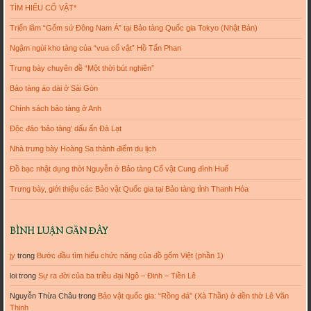
TÌM HIỂU CỔ VẬT*
Triển lãm “Gốm sứ Đông Nam Á” tại Bảo tàng Quốc gia Tokyo (Nhật Bản)
Ngậm ngùi kho tàng của “vua cổ vật” Hồ Tấn Phan
Trưng bày chuyên đề “Một thời bút nghiên”
Bảo tàng áo dài ở Sài Gòn
Chính sách bảo tàng ở Anh
Độc đáo ‘bảo tàng’ dấu ấn Đà Lạt
Nhà trưng bày Hoàng Sa thành điểm du lịch
Đồ bạc nhật dụng thời Nguyễn ở Bảo tàng Cổ vật Cung đình Huế
Trưng bày, giới thiệu các Bảo vật Quốc gia tại Bảo tàng tỉnh Thanh Hóa
BÌNH LUẬN GẦN ĐÂY
jy
trong
Bước đầu tìm hiểu chức năng của đồ gốm Việt (phần 1)
loi
trong
Sự ra đời của ba triều đại Ngô – Đinh – Tiền Lê
Nguyễn Thừa Châu
trong
Bảo vật quốc gia: “Rồng đá” (Xà Thần) ở đền thờ Lê Văn
Thịnh