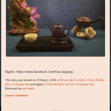
Nguồn: https://www.facebook.com/hao.lequang
This entry was posted on 9 Tháng 1, 2018, in
Bộ sưu tập Tư nhân
,
Cổ vật chất liệu
gốm
,
Lê Quang Hào
and tagged
cổ vật Việt Nam
,
hoa sen
,
Lê Quang Hào
.
Bookmark the
permalink
.
Leave a comment