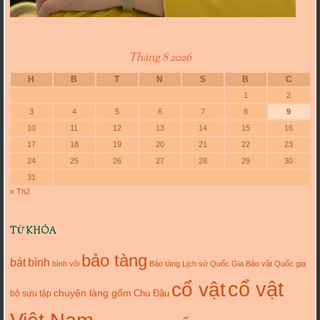
Tháng 8 2026
H
B
T
N
S
B
C
1
2
3
4
5
6
7
8
9
10
11
12
13
14
15
16
17
18
19
20
21
22
23
24
25
26
27
28
29
30
31
« Th2
TỪ KHÓA
bảo tàng
bát
bình
bình vôi
Bảo tàng Lịch sử Quốc Gia
Bảo vật Quốc gia
cổ vật
cổ vật
chuyện làng gốm
Chu Đậu
bộ sưu tập