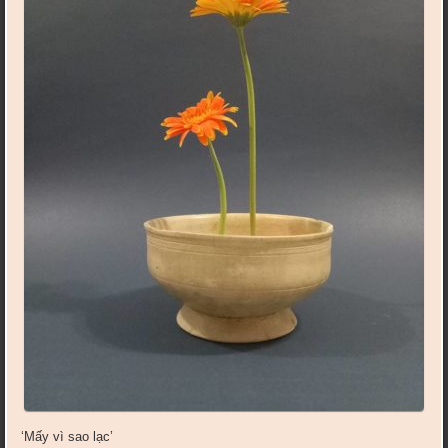
‘Mấy vì sao lạc’