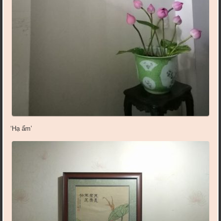
‘Hạ ẩm’