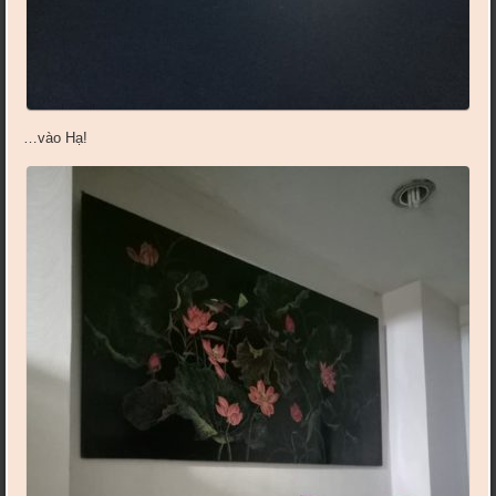
…vào Hạ!