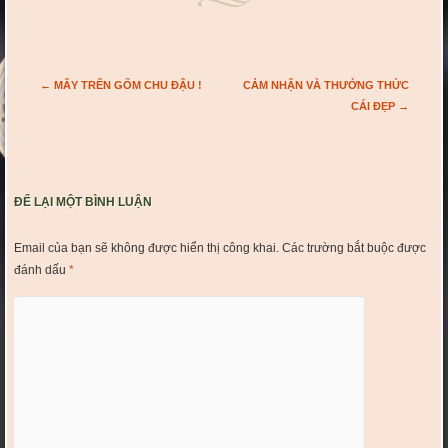
Post navigation
←
MÂY TRÊN GỐM CHU ĐẬU !
CẢM NHẬN VÀ THƯỞNG THỨC
CÁI ĐẸP
→
ĐỂ LẠI MỘT BÌNH LUẬN
Email của bạn sẽ không được hiển thị công khai.
Các trường bắt buộc được
đánh dấu
*