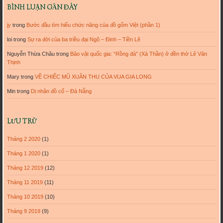
BÌNH LUẬN GẦN ĐÂY
jy
trong
Bước đầu tìm hiểu chức năng của đồ gốm Việt (phần 1)
loi
trong
Sự ra đời của ba triều đại Ngô – Đinh – Tiền Lê
Nguyễn Thừa Châu
trong
Bảo vật quốc gia: “Rồng đá” (Xà Thần) ở đền thờ Lê Văn
Thịnh
Mary
trong
VỀ CHIẾC MŨ XUÂN THU CỦA VUA GIA LONG
Min
trong
Dị nhân đồ cổ – Đà Nẵng
LƯU TRỮ
Tháng 2 2020
(1)
Tháng 1 2020
(1)
Tháng 12 2019
(12)
Tháng 11 2019
(11)
Tháng 10 2019
(10)
Tháng 9 2019
(9)