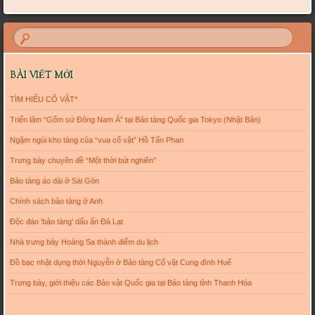
BÀI VIẾT MỚI
TÌM HIỂU CỔ VẬT*
Triển lãm “Gốm sứ Đông Nam Á” tại Bảo tàng Quốc gia Tokyo (Nhật Bản)
Ngậm ngùi kho tàng của “vua cổ vật” Hồ Tấn Phan
Trưng bày chuyên đề “Một thời bút nghiên”
Bảo tàng áo dài ở Sài Gòn
Chính sách bảo tàng ở Anh
Độc đáo ‘bảo tàng’ dấu ấn Đà Lạt
Nhà trưng bày Hoàng Sa thành điểm du lịch
Đồ bạc nhật dụng thời Nguyễn ở Bảo tàng Cổ vật Cung đình Huế
Trưng bày, giới thiệu các Bảo vật Quốc gia tại Bảo tàng tỉnh Thanh Hóa