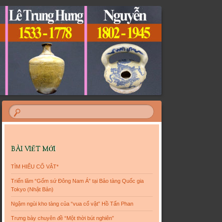
BÀI VIẾT MỚI
TÌM HIỂU CỔ VẬT*
Triển lãm “Gốm sứ Đông Nam Á” tại Bảo tàng Quốc gia
Tokyo (Nhật Bản)
Ngậm ngùi kho tàng của “vua cổ vật” Hồ Tấn Phan
Trưng bày chuyên đề “Một thời bút nghiên”