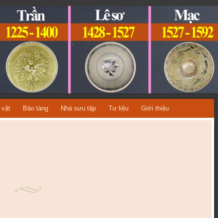
ỆT NAM
A TỪNG THỜI KỲ LỊCH SỬ!
 vật
Bảo tàng
Nhà sưu tập
Tư liệu
Giới thiệu