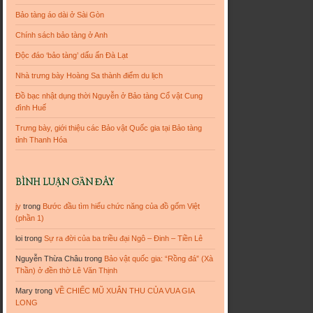
Bảo tàng áo dài ở Sài Gòn
Chính sách bảo tàng ở Anh
Độc đáo ‘bảo tàng’ dấu ấn Đà Lạt
Nhà trưng bày Hoàng Sa thành điểm du lịch
Đồ bạc nhật dụng thời Nguyễn ở Bảo tàng Cổ vật Cung
đình Huế
Trưng bày, giới thiệu các Bảo vật Quốc gia tại Bảo tàng
tỉnh Thanh Hóa
BÌNH LUẬN GẦN ĐÂY
jy
trong
Bước đầu tìm hiểu chức năng của đồ gốm Việt
(phần 1)
loi
trong
Sự ra đời của ba triều đại Ngô – Đinh – Tiền Lê
Nguyễn Thừa Châu
trong
Bảo vật quốc gia: “Rồng đá” (Xà
Thần) ở đền thờ Lê Văn Thịnh
Mary
trong
VỀ CHIẾC MŨ XUÂN THU CỦA VUA GIA
LONG